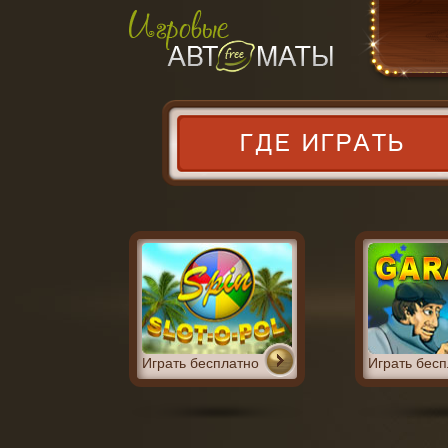
ГДЕ ИГРАТЬ
Играть бесплатно
Играть бес