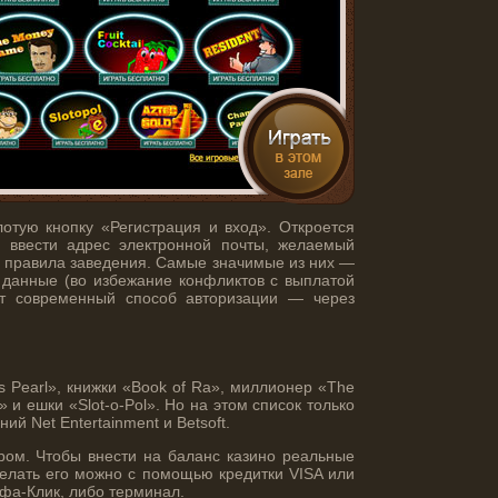
лотую кнопку «Регистрация и вход». Откроется
 и ввести адрес электронной почты, желаемый
се правила заведения. Самые значимые из них —
 данные (во избежание конфликтов с выплатой
ет современный способ авторизации — через
s Pearl», книжки «Book of Ra», миллионер «The
 и ешки «Slot-o-Pol». Но на этом список только
й Net Entertainment и Betsoft.
аром. Чтобы внести на баланс казино реальные
делать его можно с помощью кредитки VISA или
ьфа-Клик, либо терминал.