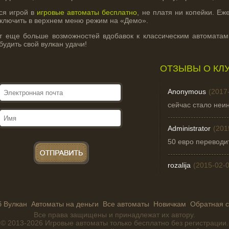
ся игрой в
игровые автоматы бесплатно
, не платя ни копейки. Е
еключить в верхнем меню режим на «Демо».
 еще больше возможностей вдобавок к классическим автоматам 
удить свой вулкан удачи!
ОТЗЫВЫ О КЛ
Anonymous
(2017
сейчас стало неи
Administrator
(201
50 евро переводит
rozalija
(2015-02-0
esli igratj na real
skolka eto budit
б Вулкан
Автоматы на деньги
Все автоматы
Новичкам
Обратная с
Все права защищены и принадлежат их автору.
© 2013-2026 Игровые автоматы только бесплатно без регистрации.