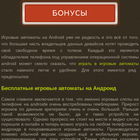
БОНУСЫ
Игровые автоматы на Android уже не редкость и это всё от того,
что большая часть владельцев данных девайсов хотят проводить
своё свободное время с толком. Каждый кто является
обладателем телефона под управлением операционной системы
android может смело сказать, что
играть в игровые автоматы
стало намного легче и удобнее. Для этого имеется ряд
предпосылок.
Бесплатные игровые автоматы на Андроид
Самое главное заключается в том, что именно игровые слоты на
телефоне на androide очень востребованы гемблерами. Прирост
игроков по данным критериям очень и очень большой. Раньше
такой возможности не было, да и таких устройств не
существовало. Однако прогресс не стоит на месте и видео слоты
перешли в онлайн и теперь можно играть на любом телефоне на
андроиде в понравившиеся игровые автоматы. Производители
помимо обычной версии создают ещё и мобильную версию,
адаптированную для этих устройств. Таким образом создавая