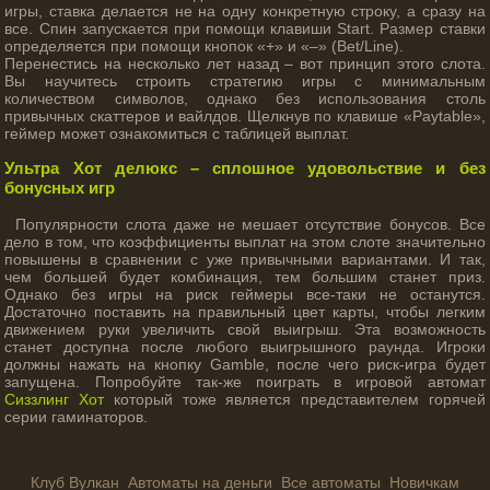
игры, ставка делается не на одну конкретную строку, а сразу на
все. Спин запускается при помощи клавиши Start. Размер ставки
определяется при помощи кнопок «+» и «–» (Bet/Line).
Перенестись на несколько лет назад – вот принцип этого слота.
Вы научитесь строить стратегию игры с минимальным
количеством символов, однако без использования столь
привычных скаттеров и вайлдов. Щелкнув по клавише «Paytable»,
геймер может ознакомиться с таблицей выплат.
Ультра Хот делюкс – сплошное удовольствие и без
бонусных игр
Популярности слота даже не мешает отсутствие бонусов. Все
дело в том, что коэффициенты выплат на этом слоте значительно
повышены в сравнении с уже привычными вариантами. И так,
чем большей будет комбинация, тем большим станет приз.
Однако без игры на риск геймеры все-таки не останутся.
Достаточно поставить на правильный цвет карты, чтобы легким
движением руки увеличить свой выигрыш. Эта возможность
станет доступна после любого выигрышного раунда. Игроки
должны нажать на кнопку Gamble, после чего риск-игра будет
запущена. Попробуйте так-же поиграть в игровой автомат
Сиззлинг Хот
который тоже является представителем горячей
серии гаминаторов.
Клуб Вулкан
Автоматы на деньги
Все автоматы
Новичкам