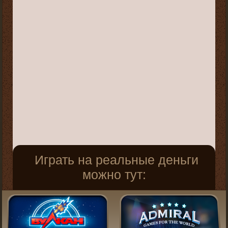
Играть на реальные деньги
можно тут: