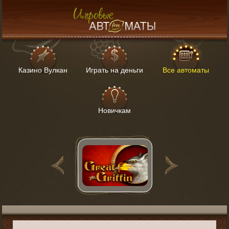
Казино Вулкан
Играть на деньги
Все автоматы
Новичкам