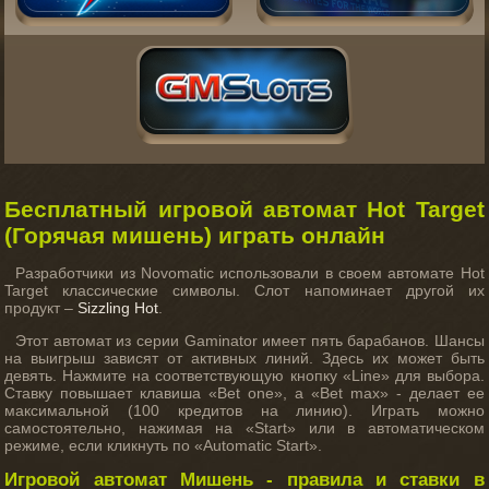
Бесплатный игровой автомат Hot Target
(Горячая мишень) играть онлайн
Разработчики из Novomatic использовали в своем автомате Hot
Target классические символы. Слот напоминает другой их
продукт –
Sizzling Hot
.
Этот автомат из серии Gaminator имеет пять барабанов. Шансы
на выигрыш зависят от активных линий. Здесь их может быть
девять. Нажмите на соответствующую кнопку «Line» для выбора.
Ставку повышает клавиша «Bet one», а «Bet max» - делает ее
максимальной (100 кредитов на линию). Играть можно
самостоятельно, нажимая на «Start» или в автоматическом
режиме, если кликнуть по «Automatic Start».
Игровой автомат Мишень - правила и ставки в