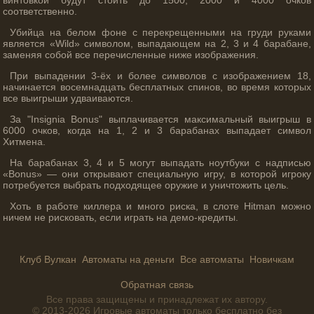
винтовкой будут стоить до 1500, 2000 и 4000 очков
соответственно.
Убийца на белом фоне с перекрещенными на груди руками
является «Wild» символом, выпадающем на 2, 3 и 4 барабане,
заменяя собой все перечисленные ниже изображения.
При выпадении 3-ёх и более символов с изображением 18,
начинается восемнадцать бесплатных спинов, во время которых
все выигрыши удваиваются.
За "Insignia Bonus" выплачивается максимальный выигрыш в
6000 очков, когда на 1, 2 и 3 барабанах выпадает символ
Хитмена.
На барабанах 3, 4 и 5 могут выпадать ноутбуки с надписью
«Bonus» — они открывают специальную игру, в которой игроку
потребуется выбрать подходящее оружие и уничтожить цель.
Хоть в работе киллера и много риска, в слоте Hitman можно
ничем не рисковать, если играть на демо-кредиты.
Клуб Вулкан
Автоматы на деньги
Все автоматы
Новичкам
Обратная связь
Все права защищены и принадлежат их автору.
© 2013-2026 Игровые автоматы только бесплатно без