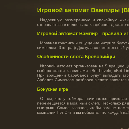
Игровой автомат Вампиры (Bl
Надоевшую размеренную и спокойную жизнь
отправляться в полночь на кладбище. Достаточ
Игровой автомат Вампир - правила и
Мрачная графика и ощущение интриги будут с
символом. Это граф Дракула со смертельный уку
Особенности слота Кровопийцы
Игровой автомат организован на 5 вращающих
выбора ставки клавишами «Bet Level», «Bet Li
При вращении барабанов будут выпадать атр
Арбалет. Символом разброса в слоте является 
Бонусная игра
О том, что у геймера начинается призовая
перемещается в мрачный склеп. Несколько рядо
выигрыш. Самое главное, чтобы вам не поме
компании Нэт Энт и вы поймете, что каждый най