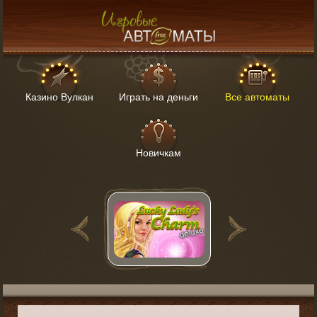
Казино Вулкан
Играть на деньги
Все автоматы
Новичкам