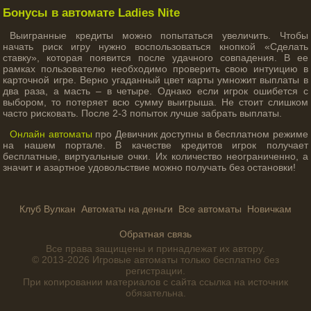
Бонусы в автомате Ladies Nite
Выигранные кредиты можно попытаться увеличить. Чтобы
начать риск игру нужно воспользоваться кнопкой «Сделать
ставку», которая появится после удачного совпадения. В ее
рамках пользователю необходимо проверить свою интуицию в
карточной игре. Верно угаданный цвет карты умножит выплаты в
два раза, а масть – в четыре. Однако если игрок ошибется с
выбором, то потеряет всю сумму выигрыша. Не стоит слишком
часто рисковать. После 2-3 попыток лучше забрать выплаты.
Онлайн автоматы
про Девичник доступны в бесплатном режиме
на нашем портале. В качестве кредитов игрок получает
бесплатные, виртуальные очки. Их количество неограниченно, а
значит и азартное удовольствие можно получать без остановки!
Клуб Вулкан
Автоматы на деньги
Все автоматы
Новичкам
Обратная связь
Все права защищены и принадлежат их автору.
© 2013-2026 Игровые автоматы только бесплатно без
регистрации.
При копировании материалов с сайта ссылка на источник
обязательна.