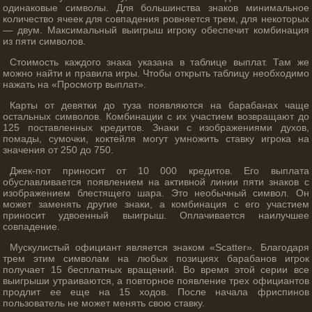
одинаковые символы. Для большинства знаков минимальное
количество ячеек для совпадения ровняется трем, для некоторых
— двум. Максимальный выигрыш игроку обеспечит комбинация
из пяти символов.
Стоимость каждого знака указана в таблице выплат. Там же
можно найти и правила игры. Чтобы открыть таблицу необходимо
нажать на «Просмотр выплат».
Карты от девятки до туза появляются на барабанах чаще
остальных символов. Комбинации с их участием возвращают до
125 поставленных кредитов. Знаки с изображениями духов,
помады, сумочки, коктейля могут умножить ставку игрока на
значения от 250 до 750.
Джек-пот приносит от 10 000 кредитов. Его выплата
обуславливается появлением на активной линии пяти знаков с
изображением блестящего шара. Это необычный символ. Он
может заменять другие знаки, а комбинация с его участием
приносит удвоенный выигрыш. Оплачивается наилучшее
совпадение.
Мускулистый официант является знаком «Scatter». Благодаря
трем этим символам на любых позициях барабанов игрок
получает 15 бесплатных вращений. Во время этой серии все
выигрыши утраиваются, а повторное появление трех официантов
продлит ее еще на 15 ходов. После начала фриспинов
пользователь не может менять свою ставку.