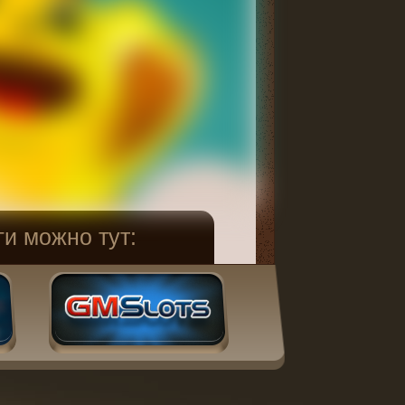
и можно тут: