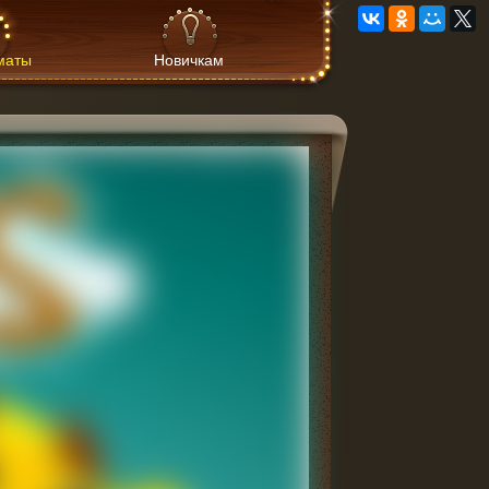
маты
Новичкам