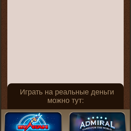
Играть на реальные деньги
можно тут: