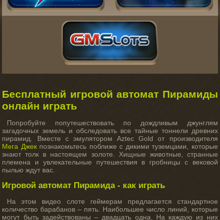
Бесплатный игровой автомат Пирамиды
онлайн играть
Попробуйте попутешествовать по дождливым джунглям
загадочных земель и обследовать все тайные тоннели древних
пирамид. Вместе с эмулятором Aztec Gold от производителя
Мега Джек
познакомьтесь поближе с дикими туземцами, которые
знают толк в настоящем золоте. Хищные животные, странные
племена и увлекательные путешествия в гробницы с вековой
пылью ждут вас.
Игровой автомат Пирамида - как играть
На этом видео слоте геймерам предлагается стандартное
количество барабанов – пять. Наибольшее число линий, которые
могут быть задействованы – двадцать одна. На каждую из них