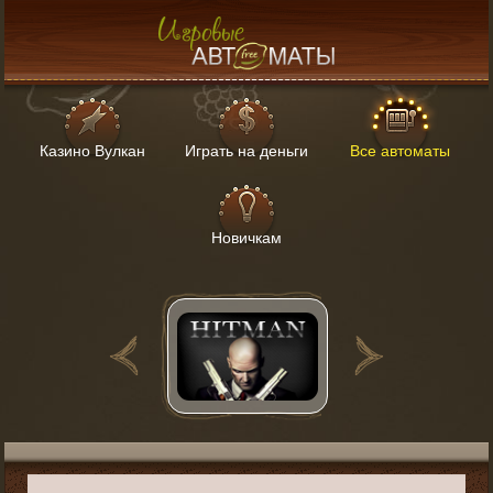
Казино Вулкан
Играть на деньги
Все автоматы
Новичкам