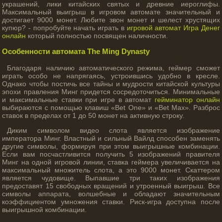
украшений, лики китайских святых и древние иероглифы.
Максимальный выигрыш в игровом автомате значительный и
достигает 9000 монет. Любите звон монет и шелест хрустящих
купюр? - попробуйте начать играть в
игровой автомат Игра Денег
онлайн
который полностью посвящен наличности.
Особенности автомата The Ming Dynasty
Благодаря наличию автоматического режима, геймер сможет
играть особо не напрягаясь, устроившись удобно в кресле.
Однако чтобы постичь все тайны и мудрости китайской культуры
эпохи правления Минг придется сосредоточиться. Минимальные
и максимальные ставки при игре в автомат
гейминатор онлайн
выбираются с помощью клавиш «Bet One» и «Bet Max». Разброс
ставок в пределах от 1 до 50 монет на активную строку.
Диким символом видео слота является изображение
императора Минг. Властный и сильный Вайлд способен заменять
другие символы, формируя при этом выигрышные комбинации.
Если вам посчастливится получить 5 изображений правителя
Минг на одной игровой линии, ставка геймера увеличивается на
максимальный множитель слота, а это 9000 монет. Скаттером
является чудовище. Выпавшие три таких изображения
предоставят 15 свободных вращений и утроенный выигрыш. Все
символы аппарата, волшебные и обладают значительным
коэффициентом умножения ставки. Риск-игра доступна после
выигрышной комбинации.